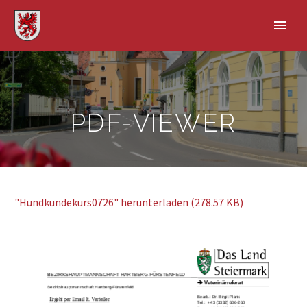
PDF-VIEWER
"Hundkundekurs0726" herunterladen (278.57 KB)
BEZIRKSHAUPTMANNSCHAFT HARTBERG
-
FÜRSTENFELD
➔
Veterinärreferat
Bezirkshauptmannschaft Hartberg
-
Fürstenfeld
Bearb.
:
Dr. Birgit Plank
Ergeht per Email lt. Verteiler
Tel.:
+43 (3332) 606
-
260