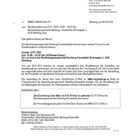
Fax:
+43 (3332) 606
-
550
E
-
Mail:
bhhf
-
veterinaerreferat@stmk.gv.at
Bei Antwortschreiben bitte
Geschäftszeichen (GZ) anführen
__
BHHF
-
106048/2016
-
317
Hartberg
, am
09.06.2026
GZ:
Hundekundekurs am 02.07.2026, 14:00
-
18:20 Uhr,
Ggst.:
Bezirkshauptmannschaft Hartberg
-
Fürstenfeld, Rochusplatz 2,
8230 Hartberg, Saal;
Sehr geehrte Damen und Herren!
Die Bezirkshauptmannschaft Hartberg
-
Fürstenfeld gibt hiermit einen weiteren Termin für den
Hundekundekurs im Bezirk bekannt:
Termin:
02
.0
7
.2026
Zeit: 14:00
–
18:20 Uhr (20 Minuten Pause)
Ort: im Saal in der Bezirkshauptmannschaft Hartberg
-
Fürstenfeld, Rochusplatz 2, 8230
Hartberg;
Wie
seit
30.01.2013
bekannt
ist,
müssen
ausschließlich
jene
Hundebesitzer
die
Teilnahme
am
Hundekundekurs nachweisen, die erst nach dem Inkrafttreten der Verordnung (01.01.2013) einen Hund
neu angeschafft haben und nicht innerhalb der letzten fünf Jahre (zurückgerechnet von der Anmeldung
bei der Gemeinde) zu irgendeinem Zeitpunkt nachweislich einen Hund gehalten haben.
Die Anmeldung für diesen Kurs kann schriftlich/per E
-
Mail an:
bhhf
-
vet@stmk.gv.at
direkt im
Veterinärreferat der Bezirkshauptmannschaft Hartberg
-
Fürstenfeld erfolgen.
Für die
Anmeldung bitte
um Bekanntgabe der Anschrift,
der
Tel
efonnummer
und
des
Geburtsdatum
s
des Teilnehmers.
ACHTUNG NEU
:
Den Kursbeitrag in der Höhe von € 83,60 bitte bis spätestens
01
.0
7
.2026 an die
Bezirkshauptmannschaft Hartberg
-
Fürstenfeld überweisen.
Als Verwendungszweck geben Sie bitte Ihren Namen und HKK
02
.0
7
.2026 an.
Bankverbindung:
Steierm
. Bank
-
und Sparkassen AG
Kontoinhaber: Bezirkshauptmannschaft Hartberg
-
Fürstenfeld
IBAN AT31 2081 5182 0018 0000
BIC STSPAT2GXXX
8230
Hartberg
●
Rochusplatz 2
●
https://datenschutz.stmk.gv.at
●
UID
ATU37001007
Steiermärkische Bank und Sparkassen AG
:
IBAN
AT312081518200180000
● BIC
STSPAT2G
EB_2
V1.1