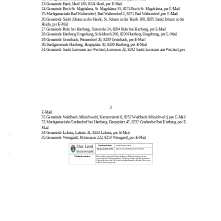
23.
Gemeinde Hartl, Hartl 185, 8224 Hartl, per E
-
Mail
24.
Gemeinde Buch
-
St. Magdalena, St. Magdalena 55, 8274 Buch
-
St. Magdalena, per E
-
Mail
25.
Marktgemeinde Bad Waltersdorf, Bad Waltersdorf 2, 8271 Bad Waltersdorf, per E
-
Mail
26.
Gemeinde Sankt Johann in der Haide, St. Johann in der Haide 100, 8295 Sankt Johann in der
Haide, per E
-
Mail
27.
Gemeinde Rohr bei Hartberg, Unterrohr 24, 8294 Rohr bei Hartberg, per E
-
Mail
28.
Gemeinde Hartberg Umgebung, Schildbach 200, 8230 Hartberg Umgebung, per E
-
Mail
29.
Gemeinde Greinbach, Penzendorf 26, 8230 Greinbach, per E
-
Mail
30.
Stadtgemeinde Hartberg, Hauptplatz 10, 8230 Hartberg, per E
-
Mail
31.
Gemeinde Sankt Lorenzen am Wechsel, Lorenzen 23, 8242 Sankt Lorenzen am Wechsel, per
3
E
-
Mail
32.
Gemeinde Waldbach
-
Mönichwald, Karnerviertel 8, 8252 Waldbach
-
Mönichwald, per E
-
Mail
33.
Marktgemeinde Grafendorf bei Hartberg, Hauptplatz 47, 8232 Grafendorf bei Hartberg, per E
-
Mail
34.
Gemeinde Lafnitz, Lafnitz 31, 8233 Lafnitz, per E
-
Mail
35.
Gemeinde Wenigzell, Pittermann 222, 8254 Wenigzell, per E
-
Mail