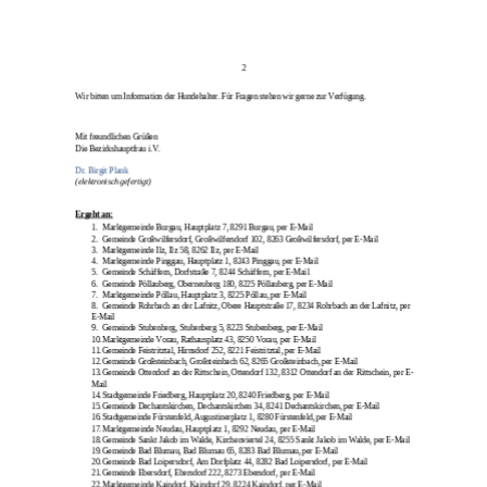
2
Wir bitten um Information der Hundehalter. Für Fragen stehen wir gerne zur Verfügung.
Mit freundlichen Grüßen
Die Bezirkshauptfrau i.V.
Dr. Birgit Plank
(elektronisch gefertigt)
Ergeht an:
1.
Marktgemeinde Burgau, Hauptplatz 7, 8291 Burgau, per E
-
Mail
2.
Gemeinde Großwilfersdorf, Großwilfersdorf 102, 8263 Großwilfersdorf, per E
-
Mail
3.
Marktgemeinde Ilz, Ilz 58, 8262 Ilz, per E
-
Mail
4.
Marktgemeinde Pinggau, Hauptplatz 1, 8243 Pinggau, per E
-
Mail
5.
Gemeinde Schäffern, Dorfstraße 7, 8244 Schäffern, per E
-
Mail
6.
Gemeinde Pöllauberg, Oberneuberg 180, 8225 Pöllauberg, per E
-
Mail
7.
Marktgemeinde Pöllau, Hauptplatz 3, 8225 Pöllau, per E
-
Mail
8.
Gemeinde Rohrbach an der Lafnitz, Obere Hauptstraße 17, 8234 Rohrbach an der Lafnitz, per
E
-
Mail
9.
Gemeinde Stubenberg, Stubenberg 5, 8223 Stubenberg, per E
-
Mail
10.
Marktgemeinde Vorau, Rathausplatz 43, 8250 Vorau, per E
-
Mail
11.
Gemeinde Feistritztal, Hirnsdorf 252, 8221 Feistritztal, per E
-
Mail
12.
Gemeinde Großsteinbach, Großsteinbach 62, 8265 Großsteinbach, per E
-
Mail
13.
Gemeinde Ottendorf an der Rittschein, Ottendorf 132, 8312 Ottendorf an der Rittschein, per E
-
Mail
14.
Stadtgemeinde Friedberg, Hauptplatz 20, 8240 Friedberg, per E
-
Mail
15.
Gemeinde Dechantskirchen, Dechantskirchen 34, 8241 Dechantskirchen, per E
-
Mail
16.
Stadtgemeinde Fürstenfeld, Augustinerplatz 1, 8280 Fürstenfeld, per E
-
Mail
17.
Marktgemeinde Neudau, Hauptplatz 1, 8292 Neudau, per E
-
Mail
18.
Gemeinde Sankt Jakob im Walde, Kirchenviertel 24, 8255 Sankt Jakob im Walde, per E
-
Mail
19.
Gemeinde Bad Blumau, Bad Blumau 65, 8283 Bad Blumau, per E
-
Mail
20.
Gemeinde Bad Loipersdorf, Am Dorfplatz 44, 8282 Bad Loipersdorf, per E
-
Mail
21.
Gemeinde Ebersdorf, Ebersdorf 222, 8273 Ebersdorf, per E
-
Mail
22.
Marktgemeinde Kaindorf, Kaindorf 29, 8224 Kaindorf, per E
-
Mail