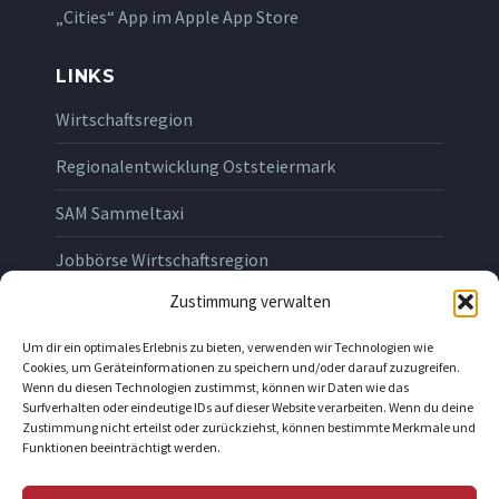
„Cities“ App im Apple App Store
LINKS
Wirtschaftsregion
Regionalentwicklung Oststeiermark
SAM Sammeltaxi
Jobbörse Wirtschaftsregion
Zustimmung verwalten
RECHTLICHES
Um dir ein optimales Erlebnis zu bieten, verwenden wir Technologien wie
Impressum
Cookies, um Geräteinformationen zu speichern und/oder darauf zuzugreifen.
Wenn du diesen Technologien zustimmst, können wir Daten wie das
Datenschutzerklärung
Surfverhalten oder eindeutige IDs auf dieser Website verarbeiten. Wenn du deine
Zustimmung nicht erteilst oder zurückziehst, können bestimmte Merkmale und
Funktionen beeinträchtigt werden.