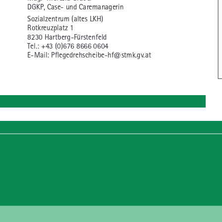
DGKP, Case- und Caremanagerin
Sozialzentrum (altes LKH)
Rotkreuzplatz 1
8230 Hartberg-Fürstenfeld
Tel.: +43 (0)676 8666 0604
E-Mail: Pflegedrehscheibe-hf@stmk.gv.at