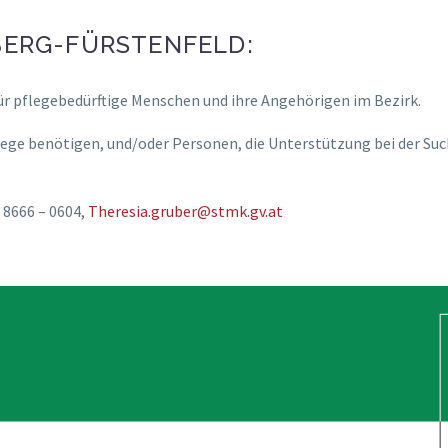
BERG-FÜRSTENFELD:
für pflegebedürftige Menschen und ihre Angehörigen im Bezirk.
ege benötigen, und/oder Personen, die Unterstützung bei der Such
 8666 – 0604,
Theresia.gruber@stmk.gv.at