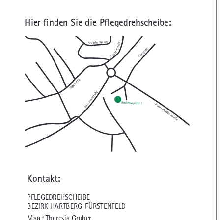
Hier finden Sie die Pflegedrehscheibe:
Steinfeldgasse
Straße
Flurgasse
Grazer
Jägersteig
Rassavarstraße
Rotkreuzplatz 1
Fürstenfelder Straße
Kontakt:
PFLEGEDREHSCHEIBE
BEZIRK HARTBERG-FÜRSTENFELD
a
Mag.
Theresia Gruber