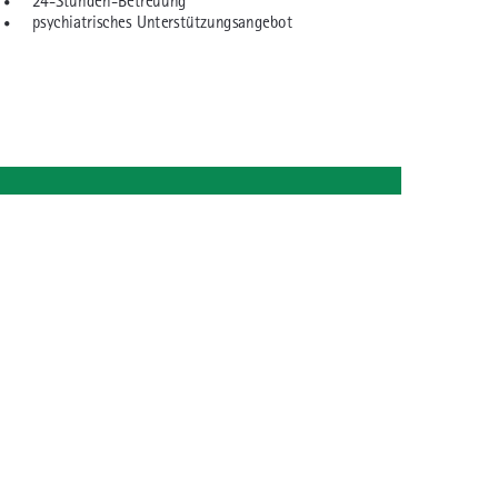
•
24-Stunden-Betreuung
•
psychiatrisches Unterstützungsangebot