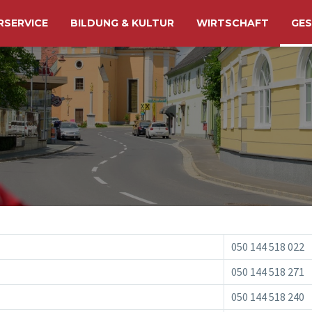
RSERVICE
BILDUNG & KULTUR
WIRTSCHAFT
GES
050 144 518 022
050 144 518 271
050 144 518 240