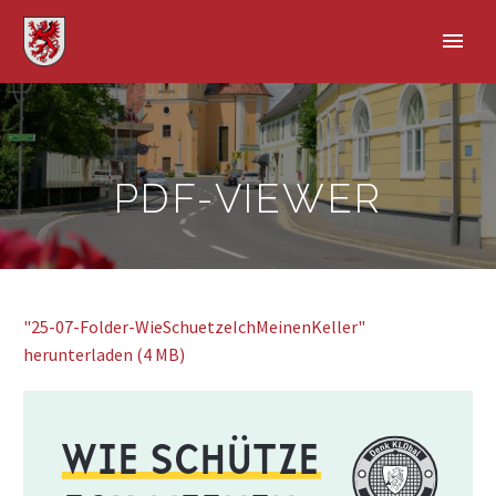
PDF-VIEWER
"25-07-Folder-WieSchuetzeIchMeinenKeller"
herunterladen (4 MB)
WIE SCHÜTZE