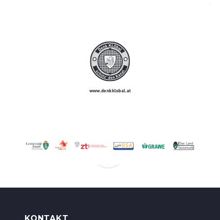
www.denkklobal.at
Ziviltechniker:innen
Steiermark und Kärnten
KONTAKT