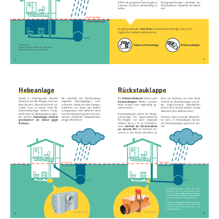
B2501 mit geeigneten Sicherungen zu
Reinigungsöffnungen
unterhalb
der
versehen und diese betriebsfähig zu
Rückstauebene dauerhaft druckdicht
halten.
sein.
RÜCKSTAUEBENE
WICHTIG:
STRASSENOBERKANTE
Es gibt grundsätzlich
zwei Arten
von Rückstausicherungen, die je nach
Jede/r Hauseigentümer:in ist für
Gegebenheit verbaut werden können:
den Schutz seines Gebäudes gegen
Rückstau selbst verantwortlich!
KANAL
Abwasserhebeanlage
Rückstauklappe
Darstellung:
Wasserstand bei Rückstau, wenn keine
Rückstausicherung vorhanden ist
12
13
Hebeanlage
Rückstauklappe
Sobald
in
tieferliegenden
Räumen
Bei
unterhalb
der
Rückstauebene
Bei
Einfamilienhäusern
können auch
Denn bei Rückstau aus dem Kanal
Abwasser aus WC-Anlagen, Duschen,
liegenden
Kellerabgängen, Licht-
Rückstauklappen
Abhilfe
schaffen,
schließt die Rückstauklappe und da-
Waschbecken, Waschmaschinen etc.
schächten, Hofflächen oder Garagen-
diese müssen aber regelmäßig ge-
ran
angeschlossene
Ablaufstellen
anfällt,
muss
es
mittels
einer
Ab-
einfahrten,
von
denen das Nieder
-
wartet werden.
können nicht benutzt werden, da das
wasserhebeanlage
(kleines
Pump-
schlagswasser nicht abfließen kann,
Abwasser nicht abfließen kann!
werk) über die Rückstauebene geho-
ist eine Entwässerung über eine auto-
Rückstauklappen dürfen bei Abwas-
ben werden.
Hebeanlagen schützen
matisch
arbeitende
Abwasserhebe-
serleitungen
mit
angeschlossenen
Einzelne, selten benützte Ablaufstel-
grundsätzlich
am
besten gegen
anlage erforderlich!
WC-Anlagen
nur
dann
eingesetzt
len, wie z. B. Bodenabläufe, können
Rückstau.
werden, wenn z. B. im Einfamilien-
mit Rückstauklappen gesichert wer-
haus
oberhalb
der
Rückstauebene
den.
ein weiteres WC
mit direktem An-
schluss in den Kanal vorhanden ist.
RÜCKSTAUEBENE
RÜCKSTAUEBENE
STRASSENOBERKANTE
STRASSENOBERKANTE
KANAL
KANAL
Rückstausicherungen
sind
nur
dann
wirksam, wenn sie fachgerecht instal-
liert und regelmäßig gewartet werden.
Die Wartungs- und Bedienungsanleitun-
gen der Hersteller sind zu beachten!
Für eine fachgerechte Planung und In-
stallation wenden Sie sich an Ihre Zivil-
techniker:innen, Baumeister:innen oder
Installateur:innen.
Symbolfoto Grundfos
Symbolfoto Pipelife
14
15