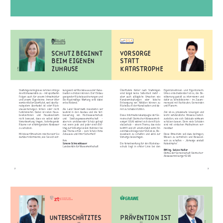
SCHUTZ BEGINNT
VORSORGE
BEIM EIGENEN
STATT
© Wolfgang Spekner
ZUHAUSE
KATASTROPHE
© Strobl
Starkregenereignisse nehmen infolge
kungsvoll vor Rückstau aus der Kana-
Überflutete
Keller
nach
Starkregen
Eigentümerinnen und Eigentümern.
des Klimawandels zu – mit spürbaren
lisation schützen können. Der Einbau
sind längst keine Seltenheit mehr –
Umso entscheidender ist es, die Be-
Folgen auch für unsere Infrastruktur
geeigneter Rückstausicherungen und
aber auch alltägliche Ursachen wie
völkerung gezielt zu informieren und
und unsere Eigenheime. Immer öfter
die regelmäßige Wartung sind dabei
Kanalverstopfungen
oder
falsche
dafür zu sensibilisieren – im Zusam-
werden Keller überflutet, weil das Ka-
entscheidend.
Entsorgung von Abfällen können zu
menspiel mit Fachleuten, Gemeinden
nalsystem überlastet ist oder Rück-
Rückstau in der Kanalisation und da-
und Planern.
stausicherungen
fehlen
oder
nicht
Als Land Steiermark investieren wir
mit zu Schäden führen.
funktionieren. Dabei ist vielen Haus-
laufend in den Ausbau und die Ver-
Ziel ist es, praxisnahe Lösungen und
besitzerinnen
und
Hausbesitzern
besserung
von
Hochwasserschutz
Diese Informationskampagne der Ge-
leicht verständliche Hinweise bereit-
nicht bewusst, dass sie selbst dafür
und
Siedlungswasserwirtschaft
–
meinschaft Steirischer Abwasserent-
zustellen, wie sich Gebäude wirksam
Verantwortung tragen, tieferliegende
aber ein umfassender Schutz gelingt
sorger (GSA) widmet sich dem Rück-
schützen lassen. Denn viele Schäden
Räume vor eindringendem Abwasser
nur, wenn jede und jeder einen Bei -
stauschutz – einem Thema, das viele
sind mit einfachen Maßnahmen ver-
zu schützen.
trag zur Vorsorge leistet. Nehmen Sie
betrifft und oft unterschätzt wird. Ein
meidbar.
das Thema ernst – zum Schutz Ihres
zentrales Anliegen der GSA ist es, Be-
Mit dieser Broschüre möchten wir Sie
Zuhauses und Ihrer Sicherheit!
wusstsein zu schaffen und aktiv zur
Diese Broschüre soll dazu beitragen,
darüber informieren, wie Sie sich wir-
Vorsorge beizutragen.
Wissen zu vermitteln und Bewusst-
Ihre
sein zu schaffen – „Vorsorge anstatt
Simone Schmiedtbauer
Die Verantwortung für den Rückstau-
Katastrophe“.
Landesrätin für Wasserwirtschaft
schutz liegt in erster Linie bei den
BM Ing. Sabine Haßler
Obfrau der Gemeinschaft Steirischer
Abwasserentsorger (GSA)
2
3
Ziviltechniker:innen
Steiermark und Kärnten
UNTERSCHÄTZTES
PRÄVENTION IST