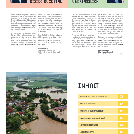
© Ralph König
© Rodarich
RISIKO RÜCKSTAU
UNERLÄSSLICH
Wenn Rückstauereignisse zu Gebäu-
braucht
es
klare
Zuständigkeiten,
Extreme
Wetterereignisse nehmen
genwasserspeicher fördern zudem die
deschäden führen, liegt das oft an
abgestimmte Maßnahmen und tech-
spürbar
zu:
Auf
lange
Trockenpe-
natürliche Versickerung. Ein Besuch
fehlenden
Schutzvorkehrungen wie
nisches
Know-how.
Wir
Ziviltechni-
rioden folgen immer häufiger heftige
der Informationsplattform zur Hoch -
Rückstauklappen oder Hebeanlagen.
ker:innen bringen hier unabhängige
Starkregen – wie etwa im Sommer
wasserrisikozonierung
(hora.gv.at)
Die Folgen sind überflutete Räume,
Expertise
bei
der
Planung
techni-
2024 auch in der Steiermark. Versie-
kann helfen, individuelle Risiken früh-
hohe Sanierungskosten und oft auch
scher
Schutzmaßnahmen
oder
bei
gelte Böden und überlastete Kanal-
zeitig zu erkennen. Ebenso wichtig
rechtliche
Auseinandersetzungen
der Entwicklung rechtlich tragfähiger
systeme können die Wassermassen
ist
es,
Wetterwarnungen
ernst
zu
über die Frage, wer für den entstan-
Lösungen ein – sei es in der Beratung
nicht
mehr
aufnehmen.
Die
Folge
nehmen und rechtzeitig zu reagieren
denen Schaden haftet.
von Hauseigentümer:innen oder Ka-
sind überflutete Straßen, Keller und
– etwa durch das Kontrollieren von
nalbetreibern.
immense Schäden.
Rückstausicherungen
oder
das Si-
Da
öffentliche
Kanalsysteme
nicht
chern wertvoller Gegenstände.
für alle Extremwetterereignisse aus-
Unser Ziel ist es, Risiken frühzeitig
Prävention
ist
daher
unerlässlich.
gelegt werden können, kommt dem
sichtbar zu machen und dazu beizu-
Hausbesitzer:innen können durch ge-
Nur durch gemeinsames und verant-
Rückstauschutz
der
angeschlosse-
tragen, dass sie durch vorausschau-
zielte Maßnahmen wie Rückstauklap-
wortungsbewusstes Handeln können
nen
Objekte
besondere
Bedeutung
ende Planung wirksam reduziert wer-
pen, abgedichtete Kellerfenster und
wir den Herausforderungen des Kli-
zu. An der Schnittstelle zwischen öf-
den können – gemeinsam mit allen
-türen sowie den Verzicht auf Regen-
mawandels wirksam begegnen. Die
fentlicher und privater Verantwortung
Beteiligten.
wassereinleitung ins Kanalsystem ak-
GRAWE steht Ihnen dabei als starker
tiv vorsorgen. Sickergruben oder Re-
Partner zur Seite.
DI Gustav Spener
Präsident der Kammer der
Generaldirektor
Ziviltechniker:innen für Steiermark
Mag. Klaus Scheitegel
und Kärnten
Grazer Wechselseitige Versicherung AG
4
5
INHALT
08
WODURCH ENTSTEHT EIN RÜCKSTAU?
10
WER IST BETROFFEN?
12
WAS IST DIE RÜCKSTAUEBENE?
13
WIE KANN ICH MICH SCHÜTZEN?
14
ABWASSERHEBEANLAGE
15
RÜCKSTAUKLAPPE