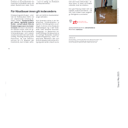
terstützen sie die Kanalbetreiber wie
– nicht im Auftrag von Herstellern
kerin oder einem Ziviltechniker – be-
Gemeinden und Verbände ebenso wie
oder Bauunternehmen.
raten lassen. So lassen sich Risiken
private
Bauherr:innen
dabei,
Rück-
vermeiden, bevor sie entstehen.
Eine gute Planung schützt nicht nur
© Daniel Karmann / dpa / picturedesk.com
Gebäude, sondern auch Nerven – und
Für Häuslbauer:innen gilt insbesondere:
hilft, teure Schäden sowie langwieri-
ge Streitigkeiten zu vermeiden.
Entwässerungseinrichtungen
unter-
dern und rechtliche Auseinanderset-
halb der Rückstauebene dürfen nur
zungen vermeiden.
mit
entsprechender
Sicherung
be-
trieben
werden.
Rückstausicherun-
Auch Gemeinden stehen in der Ver-
Ziviltechniker:innen
gen
müssen
regelmäßig
gewartet
antwortung,
Schutzmaßnahmen zu
Steiermark und Kärnten
werden – und wer umbaut, sollte die
ergreifen, um Haftungsrisiken zu ver-
Entwässerungssituation neu bewer-
ringern. So können sie bei Neubauten
ten lassen.
Auch wer in ein bestehen-
Rückstauklappen Typ 3 oder Pump-
Ziviltechnikerverzeichnis:
ziviltechniker.at
des Gebäude einzieht, sollte sich ge-
werke sowie bestimmte Anschluss-
Mehr Infos:
sued.zt.at
nau informieren: Oft sind vorhandene
bedingungen
im
Baubescheid
ver-
Schutzvorkehrungen
nicht
bekannt,
bindlich festlegen. Rückstauschutz ist
unzureichend oder nicht mehr funkti-
ein wichtiger Bestandteil moderner
onsfähig. Frühzeitige Beratung durch
Entwässerungsplanung.
Damit
ent-
IMPRESSUM
Planer:innen,
wie
etwa
Ziviltechni-
sprechende
Maßnahmen aber
auch
Medieninhaber: Gemeinschaft Steirischer Abwasserentsorger, Graz
ker:innen
für
z. B.
Bauwesen oder
rechtlich wirksam und technisch rich-
Konzept und Design: josefundmaria communications, Graz
Kulturtechnik, kann Schäden verhin-
tig umgesetzt werden, braucht es eine
Druck: Druckhaus Thalerhof GmbH, Feldkirchen bei Graz
18
19
Stand: Mai 2025