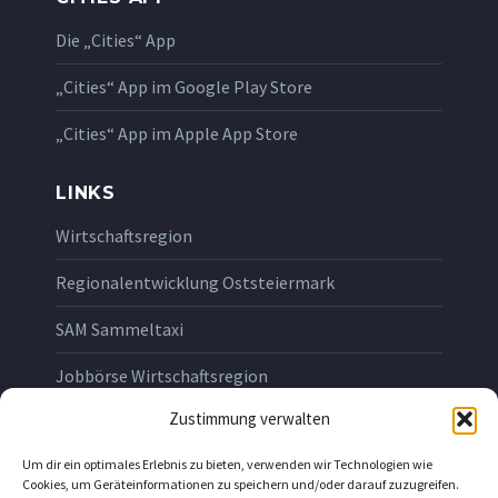
Die „Cities“ App
„Cities“ App im Google Play Store
„Cities“ App im Apple App Store
LINKS
Wirtschaftsregion
Regionalentwicklung Oststeiermark
SAM Sammeltaxi
Jobbörse Wirtschaftsregion
Zustimmung verwalten
RECHTLICHES
Um dir ein optimales Erlebnis zu bieten, verwenden wir Technologien wie
Impressum
Cookies, um Geräteinformationen zu speichern und/oder darauf zuzugreifen.