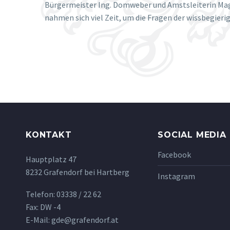
Bürgermeister Ing. Domweber und Amstsleiterin Mag
nahmen sich viel Zeit, um die Fragen der wissbegier
KONTAKT
SOCIAL MEDIA
Facebook
Hauptplatz 47
8232 Grafendorf bei Hartberg
Instagram
Telefon: 03338 / 22 62
Fax: DW -4
E-Mail: gde@grafendorf.at