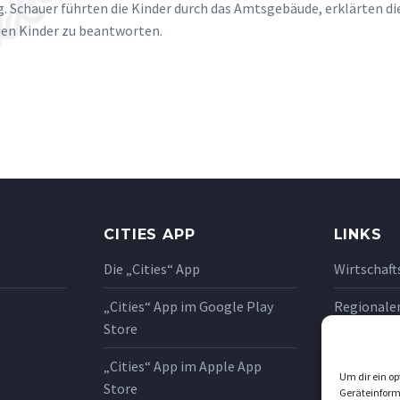
. Schauer führten die Kinder durch das Amtsgebäude, erklärten 
igen Kinder zu beantworten.
CITIES APP
LINKS
Die „Cities“ App
Wirtschaft
„Cities“ App im Google Play
Regionale
Store
Oststeier
„Cities“ App im Apple App
SAM Samme
Um dir ein op
Store
Geräteinform