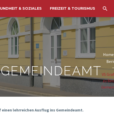
UNDHEIT & SOZIALES
FREIZEIT & TOURISMUS
Home
Beri
M GEMEINDEAMT
VS Gra
zu Bes
Gemei
f einen lehrreichen Ausflug ins Gemeindeamt.