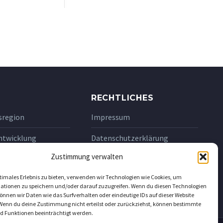
RECHTLICHES
sregion
Impressum
ntwicklung
Datenschutzerklärung
mark
Zustimmung verwalten
ltaxi
timales Erlebnis zu bieten, verwenden wir Technologien wie Cookies, um
ationen zu speichern und/oder darauf zuzugreifen. Wenn du diesen Technologien
irtschaftsregion
nnen wir Daten wie das Surfverhalten oder eindeutige IDs auf dieser Website
 Wenn du deine Zustimmung nicht erteilst oder zurückziehst, können bestimmte
 Funktionen beeinträchtigt werden.