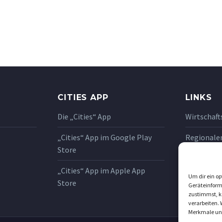
CITIES APP
LINKS
Die „Cities“ App
Wirtschaft
„Cities“ App im Google Play
Regionale
Store
Oststeier
„Cities“ App im Apple App
SAM Samme
Um dir ein op
Store
Geräteinform
Jobbörse W
zustimmst, kö
verarbeiten.
Merkmale und